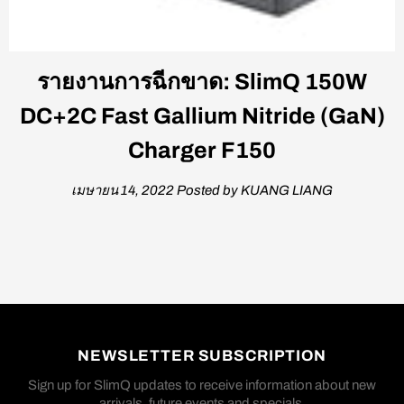
รายงานการฉีกขาด: SlimQ 150W
DC+2C Fast Gallium Nitride (GaN)
Charger F150
เมษายน 14, 2022
Posted by KUANG LIANG
NEWSLETTER SUBSCRIPTION
Sign up for SlimQ updates to receive information about new
arrivals, future events and specials.